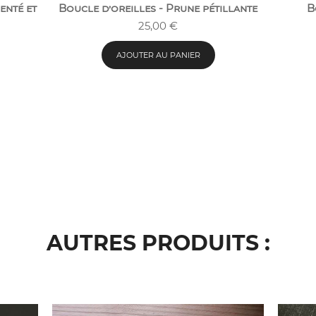
enté et
Boucle d’oreilles - Prune pétillante
B
25,00
€
AJOUTER AU PANIER
AUTRES PRODUITS :