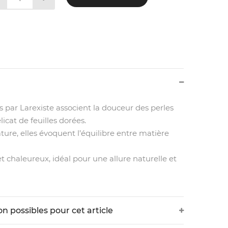
 par Larexiste associent la douceur des perles
élicat de feuilles dorées.
ature, elles évoquent l’équilibre entre matière
t chaleureux, idéal pour une allure naturelle et
on possibles pour cet article