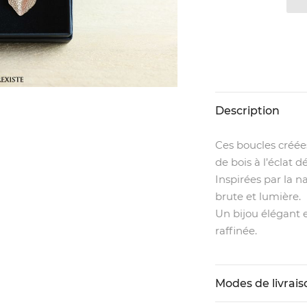
Description
Ces boucles créées
de bois à l’éclat d
Inspirées par la n
brute et lumière.
Un bijou élégant e
raffinée.
Modes de livrais