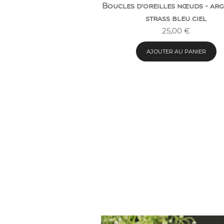
Boucles d’oreilles nœuds - arg
strass bleu ciel
25,00
€
AJOUTER AU PANIER