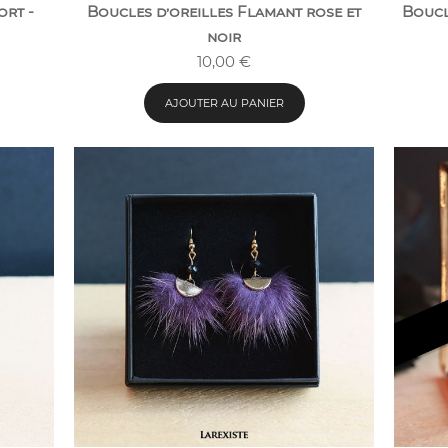
ort -
Boucles d’oreilles Flamant rose et
Boucl
noir
10,00
€
AJOUTER AU PANIER