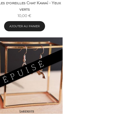
es d’oreilles Chat Kawaï - Yeux
verts
10,00
€
AJOUTER AU PANIER