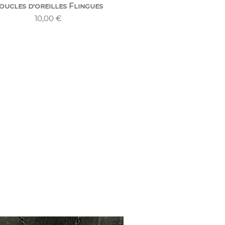
oucles d’oreilles Flingues
10,00
€