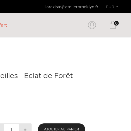
larexiste@atelierbrooklyn.fr
EUR
0
’art
eilles - Eclat de Forêt
AJOUTER AU PANIER