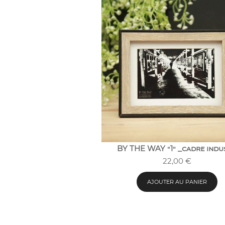
BY THE WAY "1" _cadre indu
22,00
€
AJOUTER AU PANIER