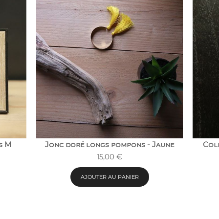
s M
Jonc doré longs pompons - Jaune
Coll
15,00
€
AJOUTER AU PANIER