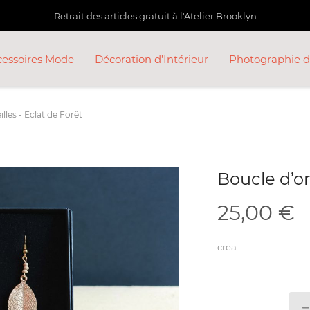
Retrait des articles gratuit à l'Atelier Brooklyn
cessoires Mode
Décoration d’Intérieur
Photographie d
lles - Eclat de Forêt
Boucle d’or
25,00
€
crea