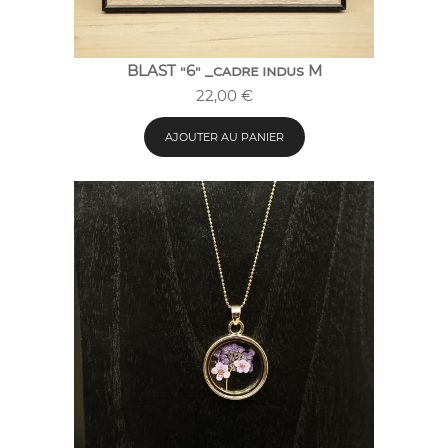
BLAST "6" _cadre indus M
22,00
€
AJOUTER AU PANIER