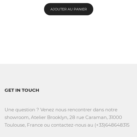
AJOUTER AU PANIER
GET IN TOUCH
Une question ? Venez nous rencontrer dans notre
showroom, Atelier Brooklyn, 28 rue Caraman, 31000
Toulouse, France ou contactez-nous au (+33)648648315