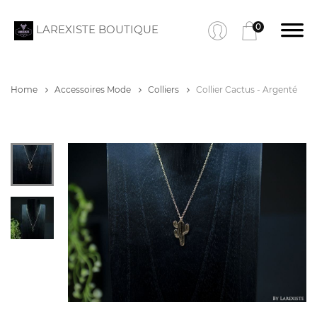
0
LAREXISTE BOUTIQUE
Home
Accessoires Mode
Colliers
Collier Cactus - Argenté