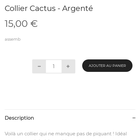
Collier Cactus - Argenté
15,00
€
assemb
AJOUTER AU PANIER
Description
Voilà un collier qui ne manque pas de piquant ! Idéal