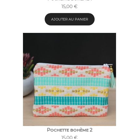
15,00
€
AJOUTER AU PANIER
Pochette bohème 2
15,00
€