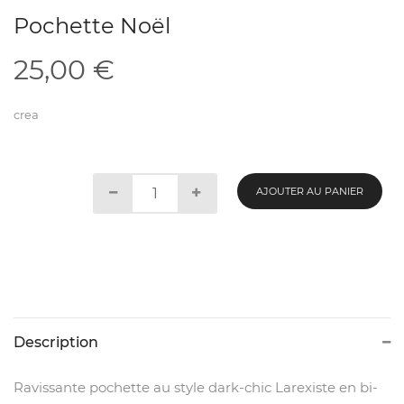
Pochette Noël
25,00
€
crea
AJOUTER AU PANIER
Description
Ravissante pochette au style dark-chic Larexiste en bi-