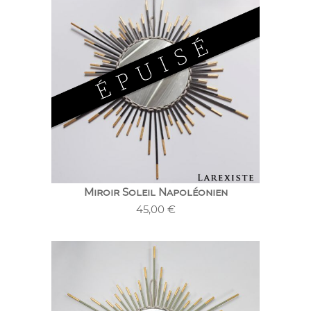
Miroir Soleil Napoléonien
45,00
€