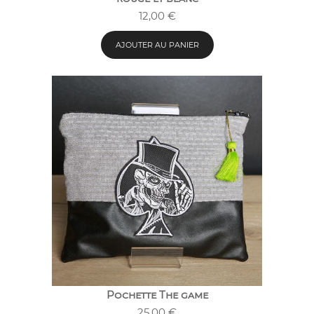
12,00
€
AJOUTER AU PANIER
Pochette The game
25,00
€