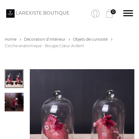
0
LAREXISTE BOUTIQUE
Home
Décoration d’Intérieur
Objets de curiosité
Cloche anatomique - Bougie Cœur Ardent