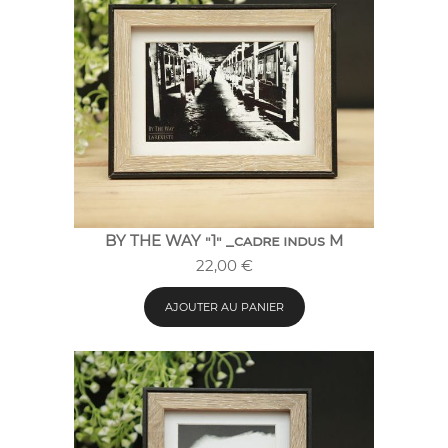
BY THE WAY "1" _cadre indus M
22,00
€
AJOUTER AU PANIER