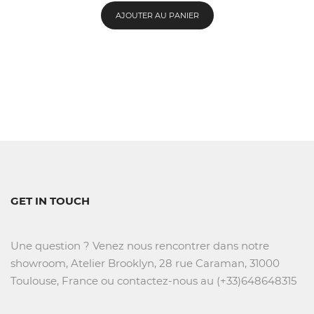
AJOUTER AU PANIER
GET IN TOUCH
Une question ? Venez nous rencontrer dans notre
showroom, Atelier Brooklyn, 28 rue Caraman, 31000
Toulouse, France ou contactez-nous au (+33)648648315