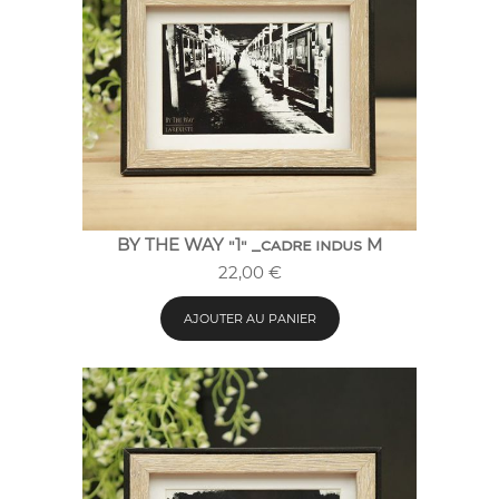
BY THE WAY "1" _cadre indus M
22,00
€
AJOUTER AU PANIER