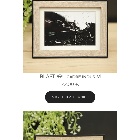
BLAST "6" _cadre indus M
22,00
€
AJOUTER AU PANIER