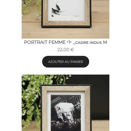
PORTRAIT FEMME "1" _cadre indus M
22,00
€
AJOUTER AU PANIER