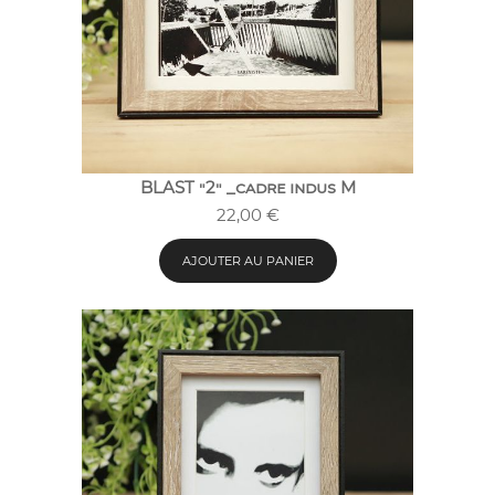
BLAST "2" _cadre indus M
22,00
€
AJOUTER AU PANIER