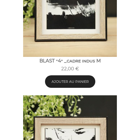
BLAST "4" _cadre indus M
22,00
€
AJOUTER AU PANIER